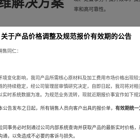
维解决方案
率和高可靠性。
关于产品价格调整及规范报价有效期的公告
销售同仁：
环境变化影响，我司产品所需核心原材料及加工费用市场价格出现较
链的持续稳定，经公司管理层审慎研究决定，自即日起，我司将对相
方案特点
以实时系统数据为准。为规范业务流转，现就近期报价事宜作如下规
Solution Features
本公告发布之日起，所有销售人员向客户出具的报价单，
有效期统一
位同事务必时刻通过公司内部系统查询并获取产品的最新实时价格，
沟通，以免造成不必要的客诉与损失。