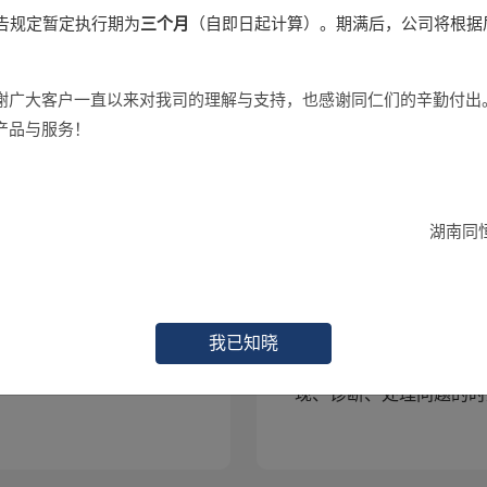
告规定暂定执行期为
三个月
（自即日起计算）。期满后，公司将根据
。
采用IoT强大的组网能力配合系统多维度
谢广大客户一直以来对我司的理解与支持，也感谢同仁们的辛勤付出
感知模块，精准实时的反映出资产健康
状况，减少人的主观判断对故障诊断的
产品与服务！
二次影响。
湖南同
我已知晓
流程：发现问题---派发
PC端+移动App数据双
理/反馈回传---工单审核
现、诊断、处理问题的时
。