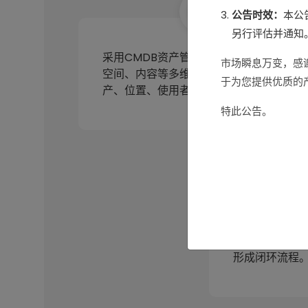
公告时效：
本公
另行评估并通知
采用CMDB资产管理,帮助业主从时间、
市场瞬息万变，感
空间、内容等多维度管理其拥有的资
于为您提供优质的
产、位置、使用者配置方式以及成本。
特此公告。
完善的工单管理
工单---工单处
形成闭环流程