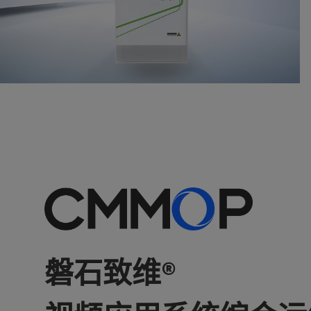
智能设备箱
磐石致维®