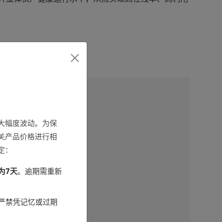
大幅度波动。为保
关产品价格进行相
定：
为7天
。逾期需重新
严禁凭记忆或过期