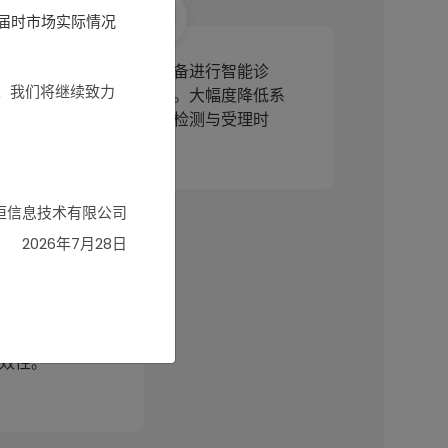
届时市场实际情况
实时对所有节点和端设备进行智能诊
。我们将继续致力
断，发现异常立即报警。大幅度降低系
统故障，缩短系统故障检测与受理时
长。
恒信息技术有限公司
2026年7月28日
向交互，提高发
效性。